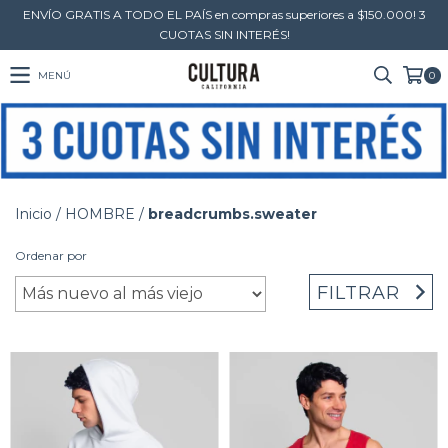
ENVÍO GRATIS A TODO EL PAÍS en compras superiores a $150.000! 3
CUOTAS SIN INTERÉS!
MENÚ
0
Inicio
/
HOMBRE
/
breadcrumbs.sweater
Ordenar por
FILTRAR