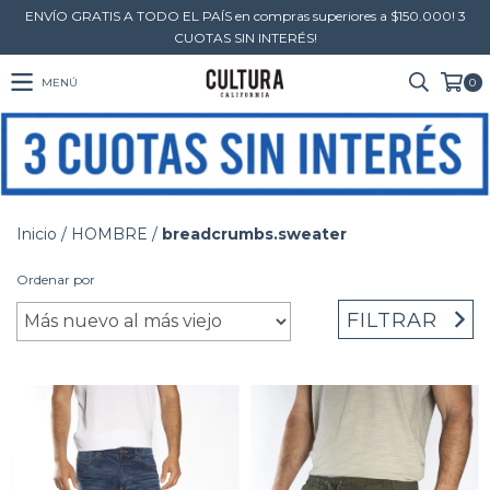
ENVÍO GRATIS A TODO EL PAÍS en compras superiores a $150.000! 3
CUOTAS SIN INTERÉS!
MENÚ
0
Inicio
/
HOMBRE
/
breadcrumbs.sweater
Ordenar por
FILTRAR