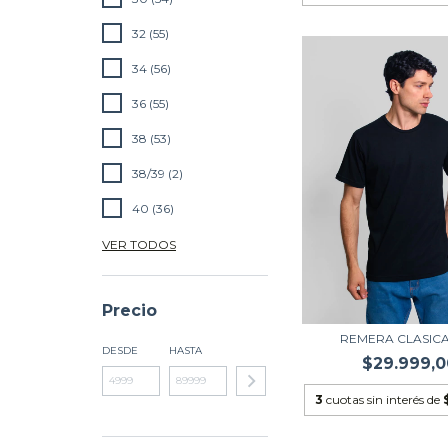
32 (55)
34 (56)
36 (55)
38 (53)
38/39 (2)
40 (36)
VER TODOS
Precio
REMERA CLASICA
DESDE
HASTA
$29.999,0
3
cuotas sin interés de