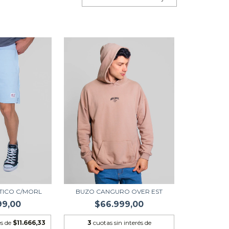
TICO C/MORL
BUZO CANGURO OVER EST
99,00
$66.999,00
és de
$11.666,33
3
cuotas sin interés de