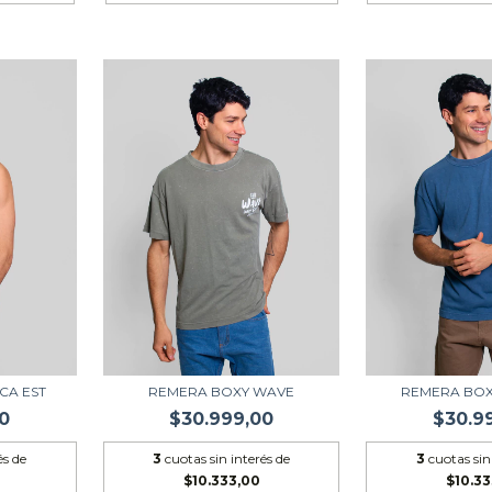
CA EST
REMERA BOXY WAVE
REMERA BOX
0
$30.999,00
$30.9
és de
3
cuotas sin interés de
3
cuotas sin
$10.333,00
$10.3