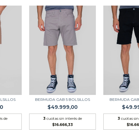
LSILLOS
BERMUDA GAB 5 BOLSILLOS
BERMUDA GAB 
00
$49.999,00
$49.9
és de
3
cuotas sin interés de
3
cuotas sin
$16.666,33
$16.66