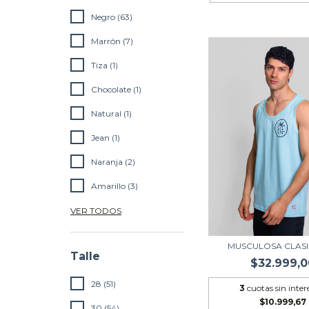
Negro (63)
Marrón (7)
Tiza (1)
Chocolate (1)
Natural (1)
Jean (1)
Naranja (2)
Amarillo (3)
VER TODOS
MUSCULOSA CLASI
Talle
$32.999,0
28 (51)
3
cuotas sin inter
$10.999,67
30 (54)