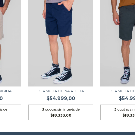
RIGIDA
BERMUDA CHINA RIGIDA
BERMUDA CH
0
$54.999,00
$54.9
és de
3
cuotas sin interés de
3
cuotas sin
$18.333,00
$18.3