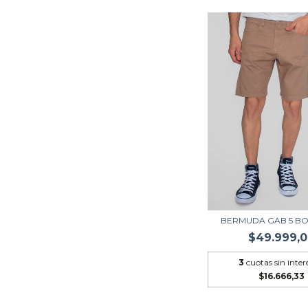
BERMUDA GAB 5 BO
$49.999,
3
cuotas sin inter
$16.666,33