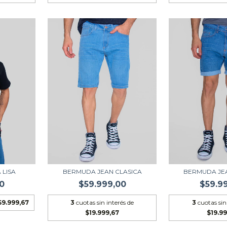
 LISA
BERMUDA JEAN CLASICA
BERMUDA JE
0
$59.999,00
$59.9
$9.999,67
3
cuotas sin interés de
3
cuotas sin
$19.999,67
$19.99