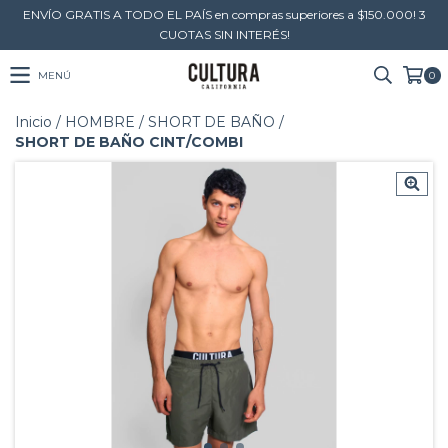
ENVÍO GRATIS A TODO EL PAÍS en compras superiores a $150.000! 3
CUOTAS SIN INTERÉS!
MENÚ
0
Inicio
/
HOMBRE
/
SHORT DE BAÑO
/
SHORT DE BAÑO CINT/COMBI