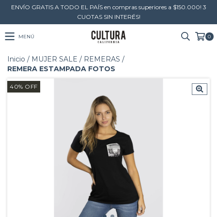
ENVÍO GRATIS A TODO EL PAÍS en compras superiores a $150.000! 3
CUOTAS SIN INTERÉS!
MENÚ
0
Inicio
/
MUJER SALE
/
REMERAS
/
REMERA ESTAMPADA FOTOS
40
%
OFF