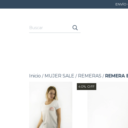
ENVÍO 
Inicio
MUJER SALE
REMERAS
REMERA 
/
/
/
40
%
OFF