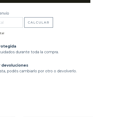
l CP:
CAMBIAR CP
envío
CALCULAR
tal
rotegida
cuidados durante toda la compra.
 devoluciones
sta, podés cambiarlo por otro o devolverlo.