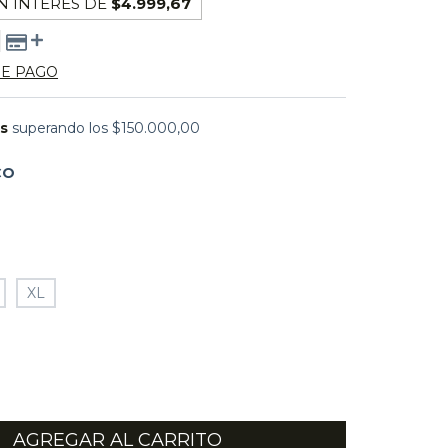
N INTERÉS DE
$4.999,67
DE PAGO
is
superando los
$150.000,00
CO
XL