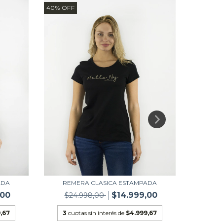
40
%
OFF
40
%
OF
ADA
REMERA CLASICA ESTAMPADA
RE
,00
$14.999,00
$24.998,00
$2
,67
3
cuotas sin interés de
$4.999,67
3
cu