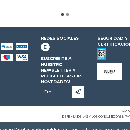
REDES SOCIALES
SEGURIDAD Y
CERTIFICACIO
SUSCRIBITE A
NUESTRO
NEWSLETTER Y
RECIBI TODAS LAS
NOVEDADES!
COPY
DEFENSA DE LAS Y LOS CONSUMIDORES. P
io
aceptás el uso de cookies
para agilizar tu experiencia de co