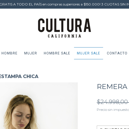
GRATIS A TODO EL PAÍS en compras superiores a $150.000! 3 CUOTAS SIN I
HOMBRE
MUJER
HOMBRE SALE
MUJER SALE
CONTACTO
ESTAMPA CHICA
REMERA 
$24.998,0
Precio sin impuest