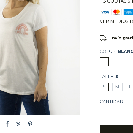
3
CUOTAS SI
VER MEDIOS 
Envío grat
COLOR:
BLAN
TALLE:
S
S
M
L
CANTIDAD