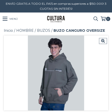
ENVÍO GRATIS A TODO EL PAÍS en compras superiores a $150.000! 3
CUOTAS SIN INTERÉS!
MENÚ
0
Inicio
/
HOMBRE
/
BUZOS
/
BUZO CANGURO OVERSIZE