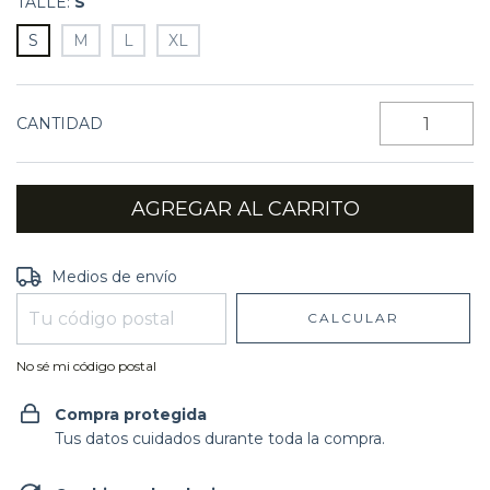
TALLE:
S
S
M
L
XL
CANTIDAD
Entregas para el CP:
CAMBIAR CP
Medios de envío
CALCULAR
No sé mi código postal
Compra protegida
Tus datos cuidados durante toda la compra.