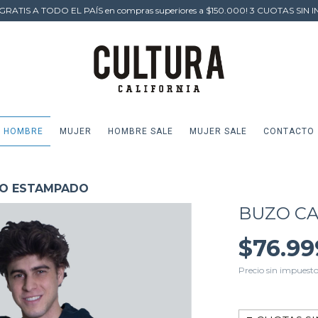
GRATIS A TODO EL PAÍS en compras superiores a $150.000! 3 CUOTAS SIN I
HOMBRE
MUJER
HOMBRE SALE
MUJER SALE
CONTACTO
O ESTAMPADO
BUZO C
$76.99
Precio sin impuest