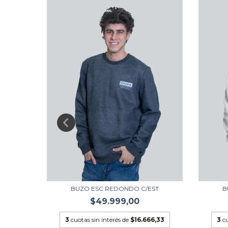
ADO
BUZO ESC REDONDO C/EST
B
$49.999,00
6,33
3
cuotas sin interés de
$16.666,33
3
cu