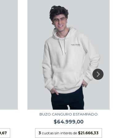
BUZO CANGURO ESTAMPADO
$64.999,00
9,67
3
cuotas sin interés de
$21.666,33
3
cu