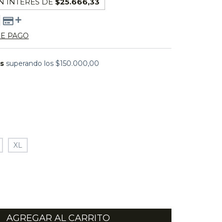
N INTERÉS DE
$25.666,33
DE PAGO
is
superando los
$150.000,00
XL