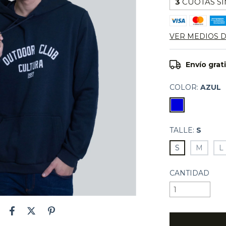
3
CUOTAS SI
VER MEDIOS 
Envío grat
COLOR:
AZUL
TALLE:
S
S
M
L
CANTIDAD