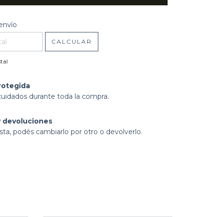
l CP:
CAMBIAR CP
envío
CALCULAR
tal
rotegida
cuidados durante toda la compra.
 devoluciones
sta, podés cambiarlo por otro o devolverlo.