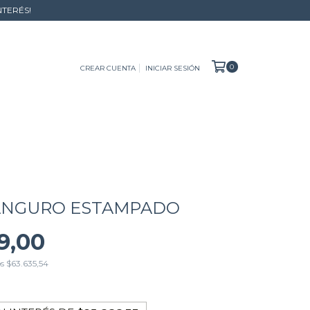
NTERÉS!
0
CREAR CUENTA
INICIAR SESIÓN
ANGURO ESTAMPADO
9,00
os
$63.635,54